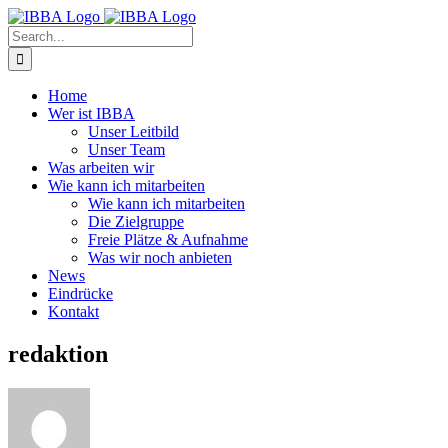
Skip
to
Search
content
for:
Home
Wer ist IBBA
Unser Leitbild
Unser Team
Was arbeiten wir
Wie kann ich mitarbeiten
Wie kann ich mitarbeiten
Die Zielgruppe
Freie Plätze & Aufnahme
Was wir noch anbieten
News
Eindrücke
Kontakt
redaktion